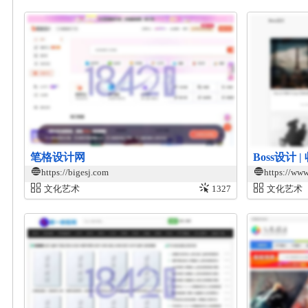
笔格设计网
https://bigesj.com
https://www
文化艺术
1327
文化艺术