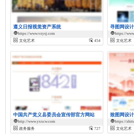
遵义日报视觉资产系统
寻图网设计
https://www.vzysj.com
https://ww
文化艺术
454
文化艺术
中国共产党义县委员会宣传部官方网站
致图网设计
http://www.yxxcw.com
https://zhi
政务服务
727
文化艺术