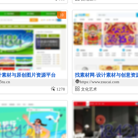
10
计素材与原创图片资源平台
找素材网-设计素材与创意资
5tu.cn
https://www.zsucai.com
1278
文化艺术