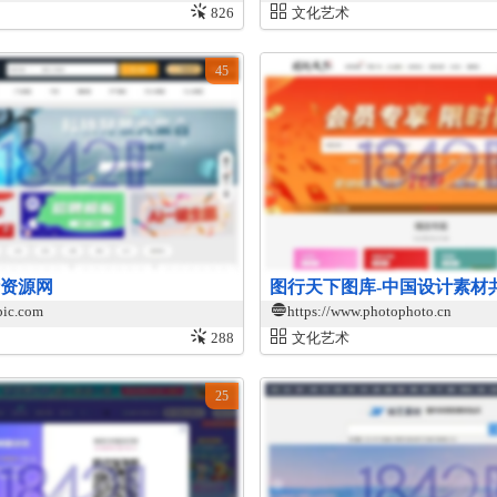
826
文化艺术
45
资源网
图行天下图库-中国设计素材
pic.com
https://www.photophoto.cn
288
文化艺术
25