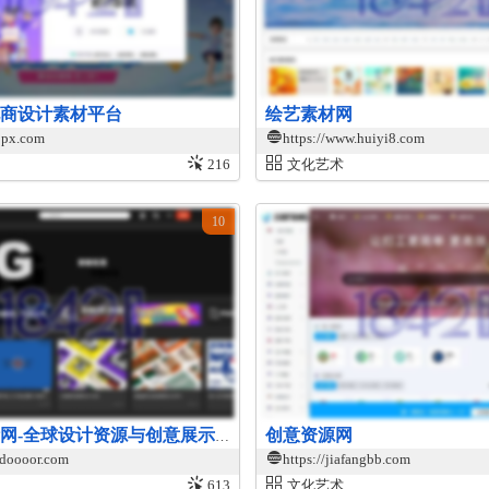
商设计素材平台
绘艺素材网
opx.com
https://www.huiyi8.com
216
文化艺术
10
创意资源网
doooor设计网-全球设计资源与创意展示平台
.doooor.com
https://jiafangbb.com
613
文化艺术