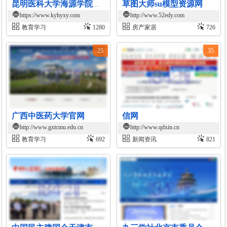
草图大师su模型资源网
昆明医科大学海源学院官网
https://www.kyhyxy.com
http://www.52edy.com
教育学习
1280
房产家居
726
25
35
广西中医药大学官网
信网
http://www.gxtcmu.edu.cn
http://www.qdxin.cn
教育学习
692
新闻资讯
821