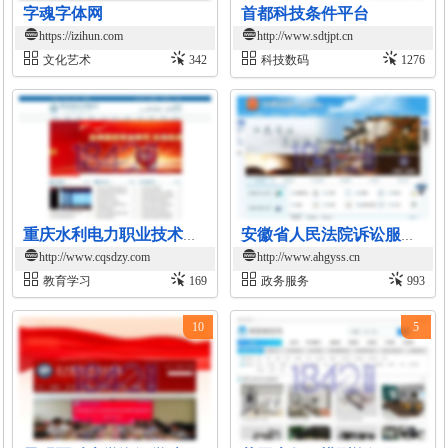
字魂字体网
首都科技条件平台
https://izihun.com
http://www.sdtjpt.cn
文化艺术
342
科技数码
1276
重庆水利电力职业技术学院官网
安徽省人民法院诉讼服务在线平台
http://www.cqsdzy.com
http://www.ahgyss.cn
教育学习
169
政务服务
993
10
5