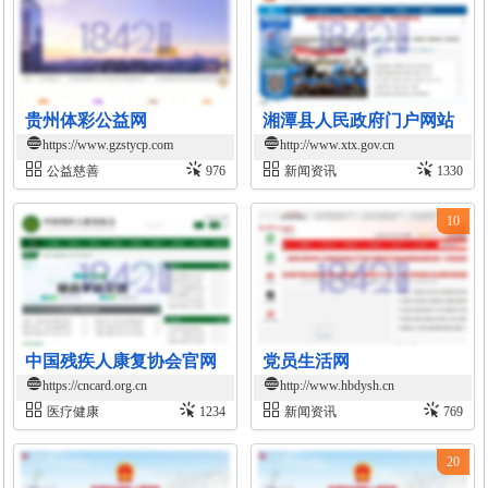
贵州体彩公益网
湘潭县人民政府门户网站
https://www.gzstycp.com
http://www.xtx.gov.cn
公益慈善
976
新闻资讯
1330
10
中国残疾人康复协会官网
党员生活网
https://cncard.org.cn
http://www.hbdysh.cn
医疗健康
1234
新闻资讯
769
20