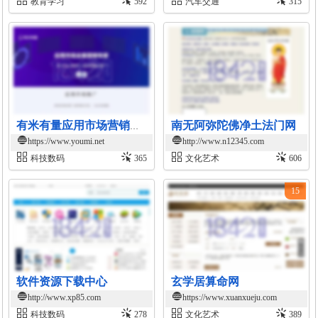
教育学习
592
汽车交通
315
南无阿弥陀佛净土法门网
有米有量应用市场营销平台
https://www.youmi.net
http://www.n12345.com
科技数码
365
文化艺术
606
15
软件资源下载中心
玄学居算命网
http://www.xp85.com
https://www.xuanxueju.com
科技数码
278
文化艺术
389