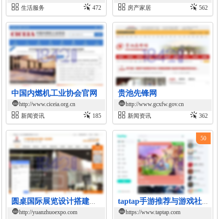
生活服务
472
房产家居
562
中国内燃机工业协会官网
贵池先锋网
http://www.ciceia.org.cn
http://www.gcxfw.gov.cn
新闻资讯
185
新闻资讯
362
50
圆桌国际展览设计搭建公司
taptap手游推荐与游戏社区平台
http://yuanzhuoexpo.com
https://www.taptap.com