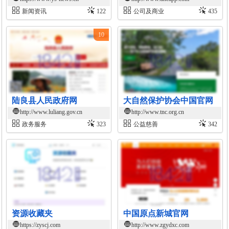
新闻资讯
122
公司及商业
435
10
陆良县人民政府网
大自然保护协会中国官网
http://www.luliang.gov.cn
http://www.tnc.org.cn
政务服务
323
公益慈善
342
资源收藏夹
中国原点新城官网
https://zyscj.com
http://www.zgydxc.com