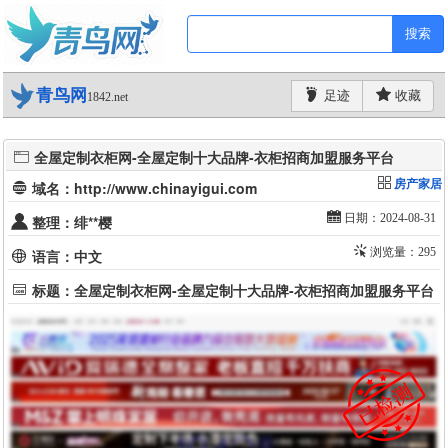
搜索
青鸟网
足迹
收藏
1842.net
全屋定制衣柜网-全屋定制十大品牌-衣柜招商加盟服务平台
房产家居
域名：http://www.chinayigui.com
日期：2024-08-31
整理：绯**樱
浏览量：295
语言：中文
标题：全屋定制衣柜网-全屋定制十大品牌-衣柜招商加盟服务平台