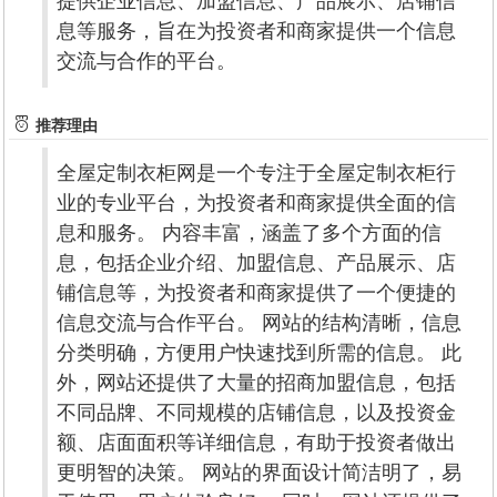
提供企业信息、加盟信息、产品展示、店铺信
息等服务，旨在为投资者和商家提供一个信息
交流与合作的平台。
推荐理由
全屋定制衣柜网是一个专注于全屋定制衣柜行
业的专业平台，为投资者和商家提供全面的信
息和服务。 内容丰富，涵盖了多个方面的信
息，包括企业介绍、加盟信息、产品展示、店
铺信息等，为投资者和商家提供了一个便捷的
信息交流与合作平台。 网站的结构清晰，信息
分类明确，方便用户快速找到所需的信息。 此
外，网站还提供了大量的招商加盟信息，包括
不同品牌、不同规模的店铺信息，以及投资金
额、店面面积等详细信息，有助于投资者做出
更明智的决策。 网站的界面设计简洁明了，易