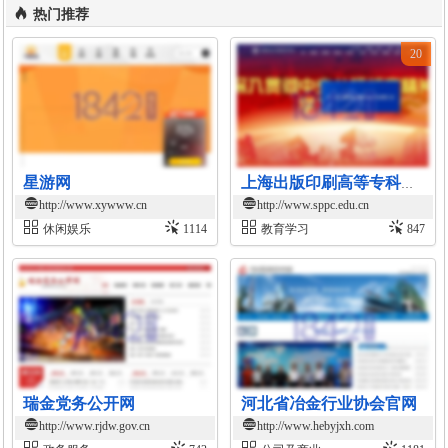
热门推荐
20
星游网
上海出版印刷高等专科学校官网
http://www.xywww.cn
http://www.sppc.edu.cn
休闲娱乐
1114
教育学习
847
瑞金党务公开网
河北省冶金行业协会官网
http://www.rjdw.gov.cn
http://www.hebyjxh.com