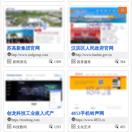
25
苏高新集团官网
汉滨区人民政府官网
http://www.sndgroup.com
http://www.hanbin.gov.cn
新闻资讯
1309
政务服务
384
4853手机铃声网
创龙科技工业嵌入式产品官网
https://tronlong.com
https://www.4853.cn
科技数码
1295
文化艺术
493