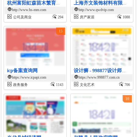
杭州富阳虹森苗木繁育基地官网
上海齐文装饰材料有限公司官网
http://www.hs-mm.com
http://www.qwdvip.com
公司及商业
294
房产家居
1088
15
icp备案查询网
设计狮 - 998877设计师导航
https://www.icpapi.com
https://www.998877.com.cn
政务服务
1143
文化艺术
706
10