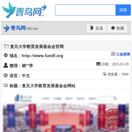
搜索
青鸟网
足迹
收藏
1842.net
复旦大学教育发展基金会官网
公益慈善
域名：http://www.fuedf.org
日期：2025-03-29
整理：栖**亭
浏览量：1064
语言：中文
标题：复旦大学教育发展基金会网站