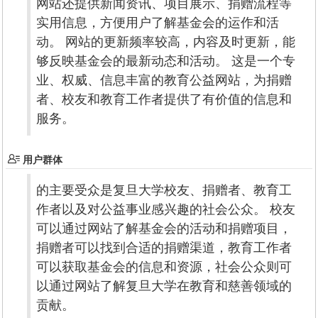
网站还提供新闻资讯、项目展示、捐赠流程等
实用信息，方便用户了解基金会的运作和活
动。 网站的更新频率较高，内容及时更新，能
够反映基金会的最新动态和活动。 这是一个专
业、权威、信息丰富的教育公益网站，为捐赠
者、校友和教育工作者提供了有价值的信息和
服务。
用户群体
的主要受众是复旦大学校友、捐赠者、教育工
作者以及对公益事业感兴趣的社会公众。 校友
可以通过网站了解基金会的活动和捐赠项目，
捐赠者可以找到合适的捐赠渠道，教育工作者
可以获取基金会的信息和资源，社会公众则可
以通过网站了解复旦大学在教育和慈善领域的
贡献。