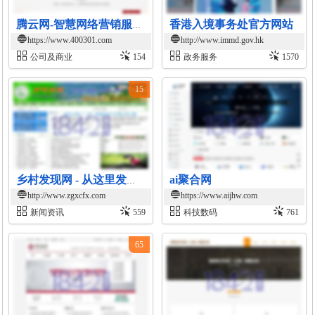
香港入境事务处官方网站
腾云网-智慧网络营销服务提供商
https://www.400301.com
http://www.immd.gov.hk
公司及商业
154
政务服务
1570
15
ai聚合网
乡村发现网 - 从这里发现乡村
http://www.zgxcfx.com
https://www.aijhw.com
新闻资讯
559
科技数码
761
65