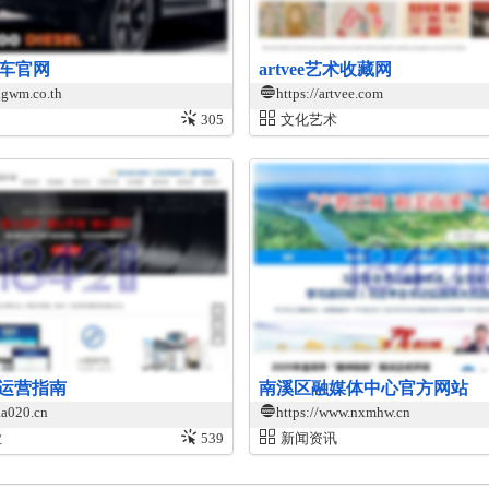
汽车官网
artvee艺术收藏网
.gwm.co.th
https://artvee.com
305
文化艺术
运营指南
南溪区融媒体中心官方网站
.a020.cn
https://www.nxmhw.cn
业
539
新闻资讯