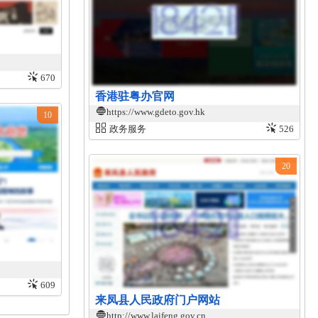
670
香港驻粤办官网
https://www.gdeto.gov.hk
10
政务服务
526
20
609
来凤县人民政府门户网站
http://www.laifeng.gov.cn