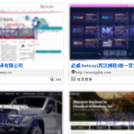
译有限公司
必威·betway(西汉姆联)唯一
rany.cn
http://www.jpjbk.com
业
340
体育赛事