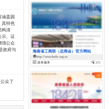
容涵盖园
 其特色
结构清
公示、证
增强公众
是政府与
海南省工商联（总商会）官方网站
http://www.hnfic.org.cn
政务服务
251
10
便公众了