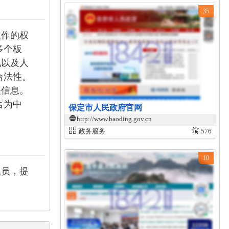
35
工作的权
多个板
况以及人
合法性。
关信息。
言为中
保定市人民政府官网
http://www.baoding.gov.cn
政务服务
576
10
人员，提