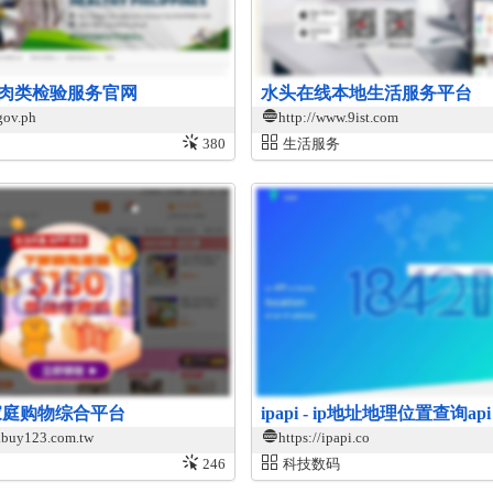
肉类检验服务官网
水头在线本地生活服务平台
gov.ph
http://www.9ist.com
380
生活服务
家庭购物综合平台
ipapi - ip地址地理位置查询api
.buy123.com.tw
https://ipapi.co
246
科技数码