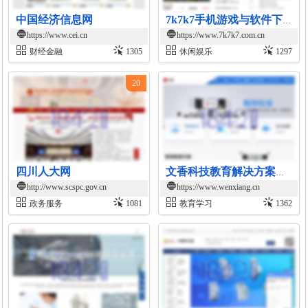
中国经济信息网
7k7k7手机游戏与软件下载网
https://www.cei.cn
https://www.7k7k7.com.cn
财经金融
1305
休闲娱乐
1297
20
四川人大网
文香科技教育解决方案官网
http://www.scspc.gov.cn
https://www.wenxiang.cn
政务服务
1081
教育学习
1362