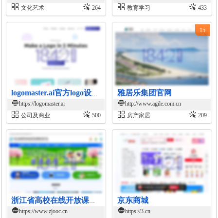
文化艺术
264
教育学习
433
15
雅居乐集团官网
logomaster.ai官方logo设计平台
https://logomaster.ai
http://www.agile.com.cn
公司及商业
500
房产家居
209
京东商城
浙江省高校在线开放课程共享平台
https://www.zjooc.cn
https://3.cn