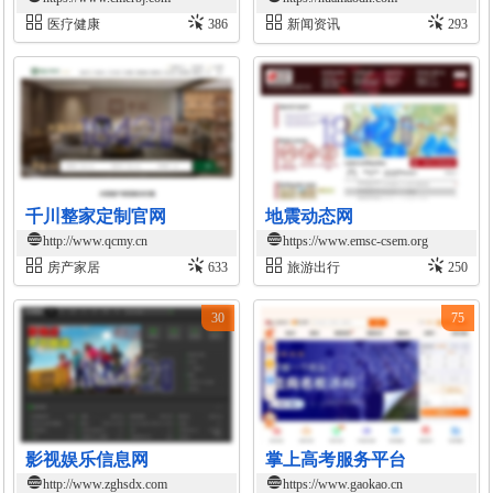
医疗健康
386
新闻资讯
293
千川整家定制官网
地震动态网
http://www.qcmy.cn
https://www.emsc-csem.org
房产家居
633
旅游出行
250
30
75
影视娱乐信息网
掌上高考服务平台
http://www.zghsdx.com
https://www.gaokao.cn