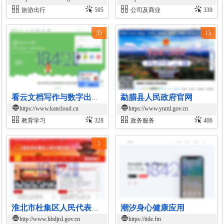
旅游出行
595
公司及商业
339
35
15
勐腊县人民政府官网
看云文档写作与数字出版平台
https://www.kancloud.cn
https://www.ynml.gov.cn
教育学习
328
政务服务
406
5
潮汐身心健康应用
淮北市杜集区人民代表大会官网
http://www.hbdjrd.gov.cn
https://tide.fm