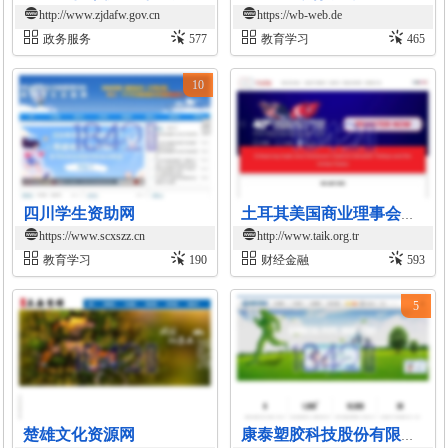
http://www.zjdafw.gov.cn
https://wb-web.de
政务服务
577
教育学习
465
10
四川学生资助网
土耳其美国商业理事会官网
https://www.scxszz.cn
http://www.taik.org.tr
教育学习
190
财经金融
593
5
楚雄文化资源网
康泰塑胶科技股份有限公司官网