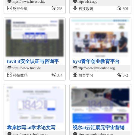
https://www.invest.citic
https://ls2.app
财经金融
268
科技数码
396
byst青年创业教育平台
tüvit it安全认证与咨询平台
https://www.tuvit.de
http://www.bystonline.org
科技数码
374
教育学习
672
靠岸妙写-ai学术论文写作助手
视尔ai云汇展元宇宙营销展示平台
https://www.scholingo.cn
https://aiyunhuizhan.com