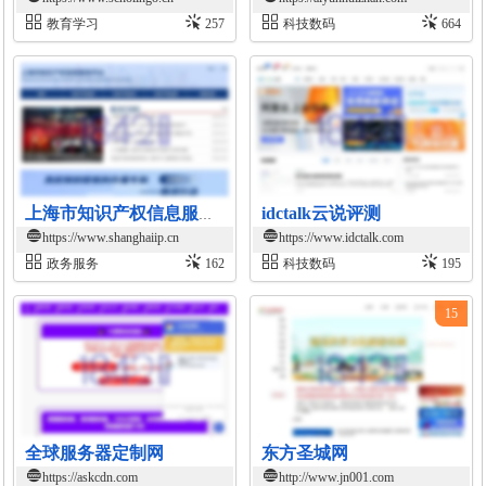
教育学习
257
科技数码
664
idctalk云说评测
上海市知识产权信息服务平台
https://www.shanghaiip.cn
https://www.idctalk.com
政务服务
162
科技数码
195
15
全球服务器定制网
东方圣城网
https://askcdn.com
http://www.jn001.com