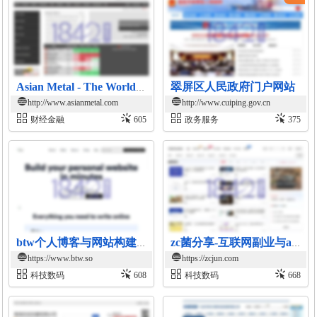
翠屏区人民政府门户网站
Asian Metal - The World Metal Information Center
http://www.asianmetal.com
http://www.cuiping.gov.cn
财经金融
605
政务服务
375
btw个人博客与网站构建平台
zc菌分享-互联网副业与ai资讯平台
https://www.btw.so
https://zcjun.com
科技数码
608
科技数码
668