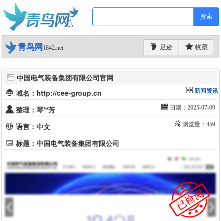
搜索
青鸟网
足迹
收藏
1842.net
中国电气装备集团有限公司官网
新闻资讯
域名：http://cee-group.cn
日期：2025-07-09
整理：琴**芳
浏览量：459
语言：中文
标题：中国电气装备集团有限公司