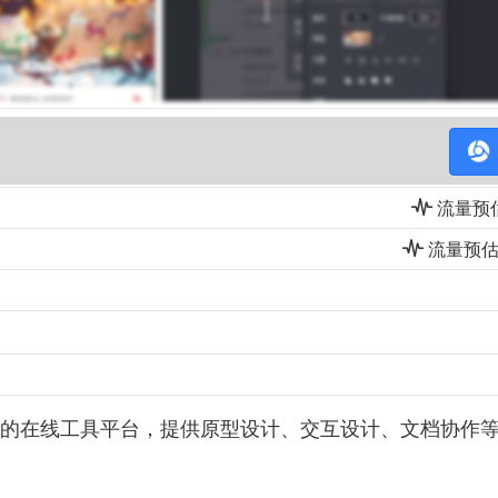
流量预估(
流量预估(i
的在线工具平台，提供原型设计、交互设计、文档协作