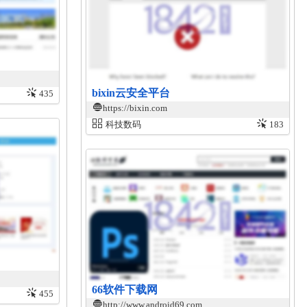
bixin云安全平台
435
https://bixin.com
科技数码
183
66软件下载网
455
http://www.android69.com