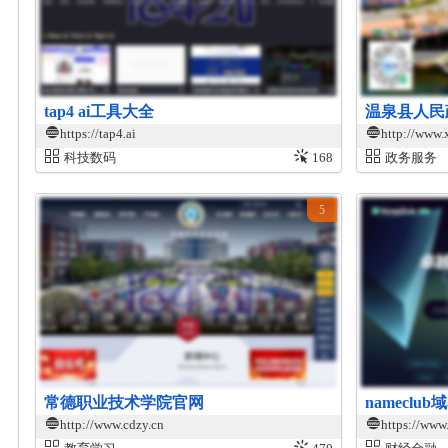
tap4 ai工具大全
温泉县人民
https://tap4.ai
http://www.
科技数码
168
政务服务
5
常德职业技术学院官网
nameclu
http://www.cdzy.cn
https://ww