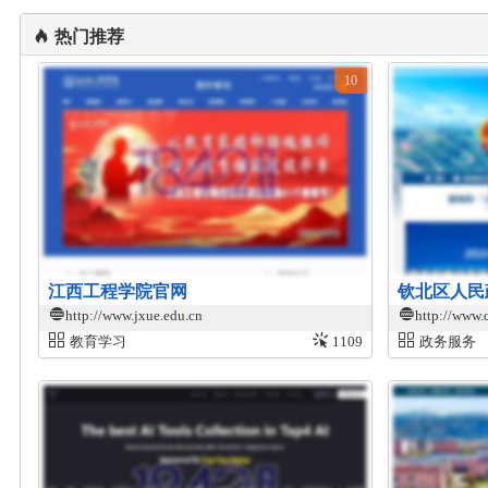
热门推荐
10
江西工程学院官网
钦北区人民
http://www.jxue.edu.cn
http://www.
教育学习
1109
政务服务