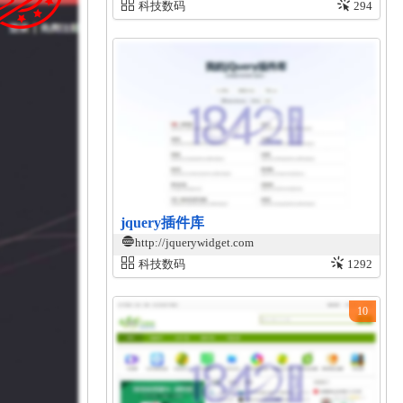
科技数码
294
jquery插件库
http://jquerywidget.com
科技数码
1292
10