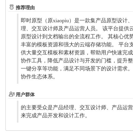
推荐理由
即时原型（原xiaopiu）是一款集产品原型
理、交互设计师及产品运营人员。 该平台提供
原型设计到文档输出的全流程工作。 其核心优
丰富的模板资源和强大的云端存储功能。 平台支
供大量交互模板和素材资源，帮助用户快速完成
协作工具，降低产品设计与开发的门槛，提升整
一键分享等功能，满足不同场景下的设计需求。 
协作生态体系。
用户群体
的主要受众是产品经理、交互设计师、产品运营
来完成产品开发和设计工作。