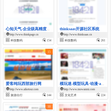
thinksaas开源社区系统
心知天气-企业级高精度气象数据服务
http://www.thinkpage.cn
http://www.thinksaas.cn
科技数码
154
科技数码
261
15
爱客纯玩西部旅行网
模玩迷-模型玩具·动漫·acg资讯平台
http://www.aiketour.com
http://www.mowanmi.com
旅游出行
144
文化艺术
224
10