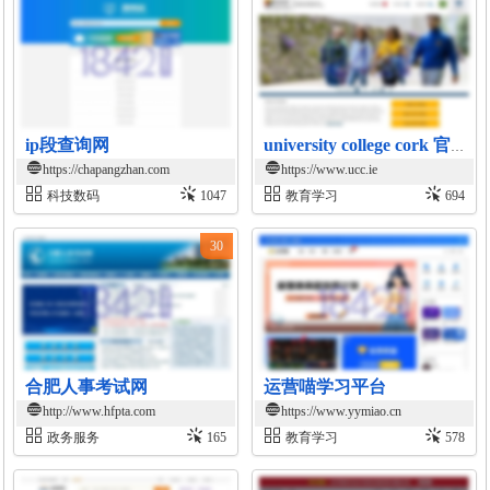
ip段查询网
university college cork 官方网站
https://chapangzhan.com
https://www.ucc.ie
科技数码
1047
教育学习
694
30
合肥人事考试网
运营喵学习平台
http://www.hfpta.com
https://www.yymiao.cn
政务服务
165
教育学习
578