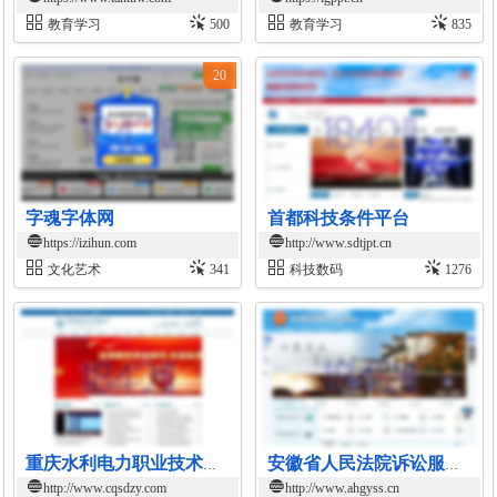
教育学习
500
教育学习
835
20
字魂字体网
首都科技条件平台
https://izihun.com
http://www.sdtjpt.cn
文化艺术
341
科技数码
1276
重庆水利电力职业技术学院官网
安徽省人民法院诉讼服务在线平台
http://www.cqsdzy.com
http://www.ahgyss.cn