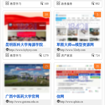
教育学习
169
政务服务
992
10
5
草图大师su模型资源网
昆明医科大学海源学院官网
https://www.kyhyxy.com
http://www.52edy.com
教育学习
1279
房产家居
724
25
35
广西中医药大学官网
信网
http://www.gxtcmu.edu.cn
http://www.qdxin.cn