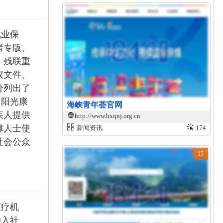
就业保
者专版、
、残联重
议文件、
分列出了
、阳光康
海峡青年荟官网
疾人提供
http://www.hxqnj.org.cn
障人士使
新闻资讯
174
社会公众
15
医疗机
融入社