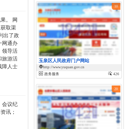
10
果。 网
息获取渠
列出了政
一网通办
、领导活
和旅游活
玉泉区人民政府门户网站
残障人士
http://www.yuquan.gov.cn
政务服务
426
20
、会议纪
闻资讯；