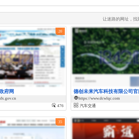
让迷路的网址，找
20
政府网
德创未来汽车科技有限公司官
afx.gov.cn
https://www.dcwlqc.com
476
汽车交通
35