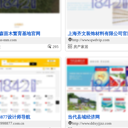
森苗木繁育基地官网
上海齐文装饰材料有限公司官
.hs-mm.com
http://www.qwdvip.com
业
295
房产家居
98877设计师导航
当代县域经济网
.998877.com.cn
http://www.ddxyjjzz.com