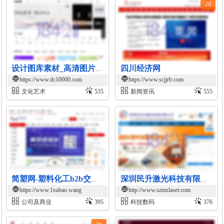
20
四川经济网
设计图库素材_高清图片素材_PS图片素材-素材国度
https://www.dc10000.com
https://www.scjjrb.com
文化艺术
535
新闻资讯
555
简塑网-塑料化工b2b交易平台
深圳民升激光科技有限公司官网
https://www.1subao.wang
http://www.szmslaser.com
公司及商业
395
科技数码
376