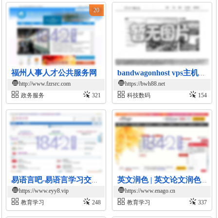
20
福州人事人才公共服务网
bandwagonhost vps主机服务
http://www.fzrsrc.com
https://bwh88.net
政务服务
321
科技数码
154
易语言吧-易语言学习交流平台
英文润色 | 英文论文润色 | SCI论文润色公司 - 英论阁Enago
https://www.eyy8.vip
https://www.enago.cn
教育学习
248
教育学习
337