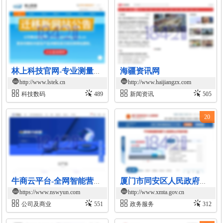
海疆资讯网
林上科技官网-专业测量仪器解决方案
http://www.lstek.cn
http://www.haijiangzx.com
科技数码
489
新闻资讯
505
20
牛商云平台-全网智能营销saas解决方案
厦门市同安区人民政府网站
https://www.nswyun.com
http://www.xmta.gov.cn
公司及商业
551
政务服务
312