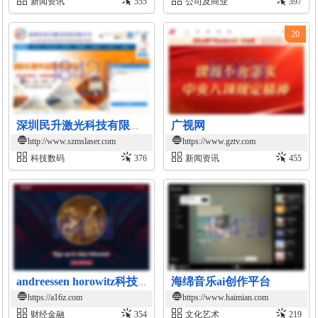
新闻资讯
555
公司及商业
397
20
广视网
深圳民升激光科技有限公司官网
http://www.szmslaser.com
https://www.gztv.com
科技数码
376
新闻资讯
455
海绵音乐ai创作平台
andreessen horowitz科技投资平台
https://a16z.com
https://www.haimian.com
财经金融
354
文化艺术
219