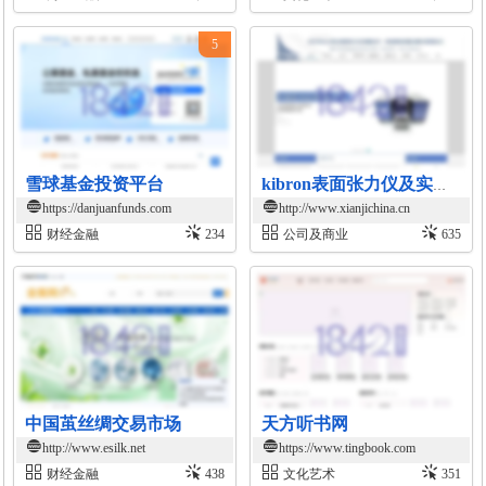
5
雪球基金投资平台
kibron表面张力仪及实验设备
https://danjuanfunds.com
http://www.xianjichina.cn
财经金融
234
公司及商业
635
中国茧丝绸交易市场
天方听书网
http://www.esilk.net
https://www.tingbook.com
财经金融
438
文化艺术
351