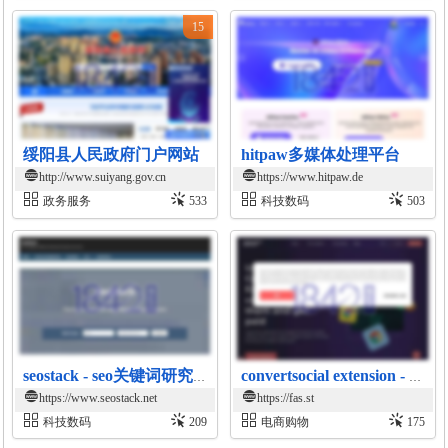
15
绥阳县人民政府门户网站
hitpaw多媒体处理平台
http://www.suiyang.gov.cn
https://www.hitpaw.de
政务服务
533
科技数码
503
seostack - seo关键词研究工具
convertsocial extension - 通过链接推广赚取收入
https://www.seostack.net
https://fas.st
科技数码
209
电商购物
175