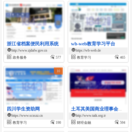
浙江省档案便民利用系统
wb-web教育学习平台
http://www.zjdafw.gov.cn
https://wb-web.de
政务服务
577
教育学习
465
10
四川学生资助网
土耳其美国商业理事会官网
https://www.scxszz.cn
http://www.taik.org.tr
教育学习
190
财经金融
594