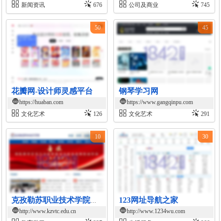
新闻资讯
676
公司及商业
745
50
45
花瓣网-设计师灵感平台
钢琴学习网
https://huaban.com
https://www.gangqinpu.com
文化艺术
126
文化艺术
291
10
30
123网址导航之家
克孜勒苏职业技术学院官网
http://www.kzvtc.edu.cn
http://www.1234wu.com