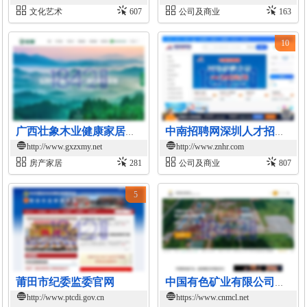
文化艺术
607
公司及商业
163
10
广西壮象木业健康家居官网
中南招聘网深圳人才招聘频道
http://www.gxzxmy.net
http://www.znhr.com
房产家居
281
公司及商业
807
5
莆田市纪委监委官网
中国有色矿业有限公司官网
http://www.ptcdi.gov.cn
https://www.cnmcl.net