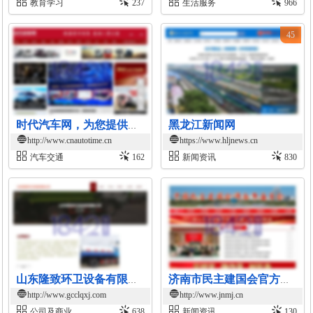
教育学习
237
生活服务
966
45
黑龙江新闻网
时代汽车网，为您提供最新汽车报价，汽车图片，汽车价格、汽车行情、汽车评测、汽车导购，是提供信息最快最全的汽车新闻网站
http://www.cnautotime.cn
https://www.hljnews.cn
汽车交通
162
新闻资讯
830
山东隆致环卫设备有限公司官网
济南市民主建国会官方网站
http://www.gcclqxj.com
http://www.jnmj.cn
公司及商业
638
新闻资讯
130