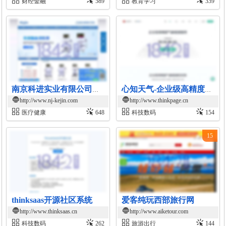
财经金融
589
教育学习
339
南京科进实业有限公司医疗设备官网
心知天气-企业级高精度气象数据服务
http://www.nj-kejin.com
http://www.thinkpage.cn
医疗健康
648
科技数码
154
15
thinksaas开源社区系统
爱客纯玩西部旅行网
http://www.thinksaas.cn
http://www.aiketour.com
科技数码
262
旅游出行
144