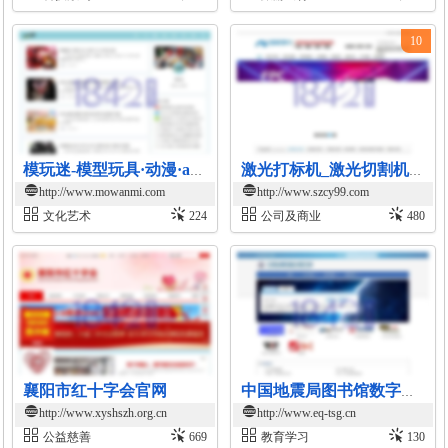
10
模玩迷-模型玩具·动漫·acg资讯平台
激光打标机_激光切割机-深圳超越激光自动化激光设备制造商
http://www.mowanmi.com
http://www.szcy99.com
文化艺术
224
公司及商业
480
襄阳市红十字会官网
中国地震局图书馆数字资源平台
http://www.xyshszh.org.cn
http://www.eq-tsg.cn
公益慈善
669
教育学习
130