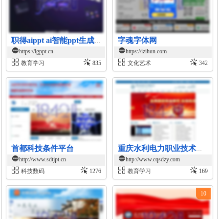
字魂字体网
职得aippt ai智能ppt生成平台
https://lgppt.cn
https://izihun.com
教育学习
835
文化艺术
342
首都科技条件平台
重庆水利电力职业技术学院官网
http://www.sdtjpt.cn
http://www.cqsdzy.com
科技数码
1276
教育学习
169
10