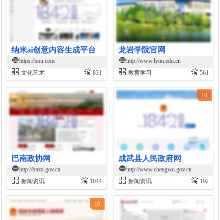
纳米ai创意内容生成平台
龙岩学院官网
https://sou.com
http://www.lyun.edu.cn
文化艺术
831
教育学习
561
10
巴南政协网
成武县人民政府网
http://bnzx.gov.cn
http://www.chengwu.gov.cn
新闻资讯
1044
新闻资讯
192
10