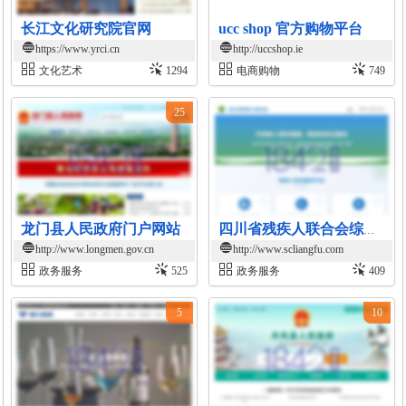
长江文化研究院官网
ucc shop 官方购物平台
https://www.yrci.cn
http://uccshop.ie
文化艺术
1294
电商购物
749
25
龙门县人民政府门户网站
四川省残疾人联合会综合服务平台
http://www.longmen.gov.cn
http://www.scliangfu.com
政务服务
525
政务服务
409
5
10