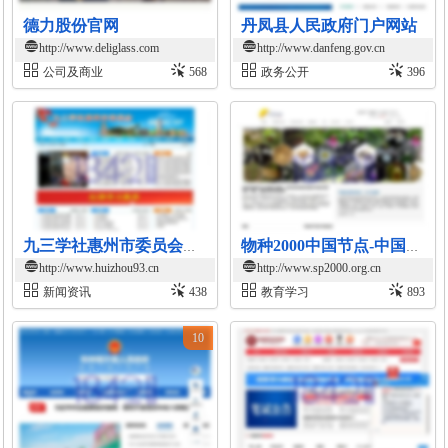
德力股份官网
丹凤县人民政府门户网站
http://www.deliglass.com
http://www.danfeng.gov.cn
公司及商业
568
政务公开
396
九三学社惠州市委员会官网
物种2000中国节点-中国生物物种名录与数据服务平台
http://www.huizhou93.cn
http://www.sp2000.org.cn
新闻资讯
438
教育学习
893
10