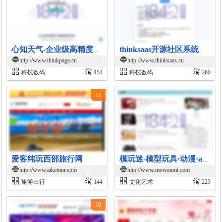
thinksaas开源社区系统
心知天气-企业级高精度气象数据服务
http://www.thinkpage.cn
http://www.thinksaas.cn
科技数码
154
科技数码
260
15
爱客纯玩西部旅行网
模玩迷-模型玩具·动漫·acg资讯平台
http://www.aiketour.com
http://www.mowanmi.com
旅游出行
144
文化艺术
223
10