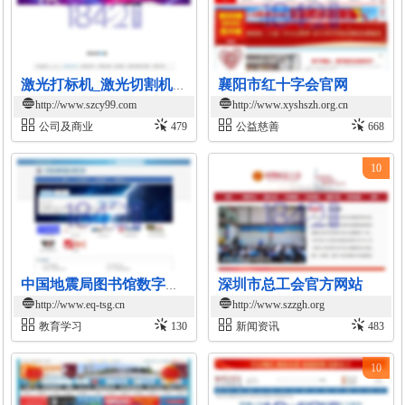
襄阳市红十字会官网
激光打标机_激光切割机-深圳超越激光自动化激光设备制造商
http://www.szcy99.com
http://www.xyshszh.org.cn
公司及商业
479
公益慈善
668
10
深圳市总工会官方网站
中国地震局图书馆数字资源平台
http://www.eq-tsg.cn
http://www.szzgh.org
教育学习
130
新闻资讯
483
10