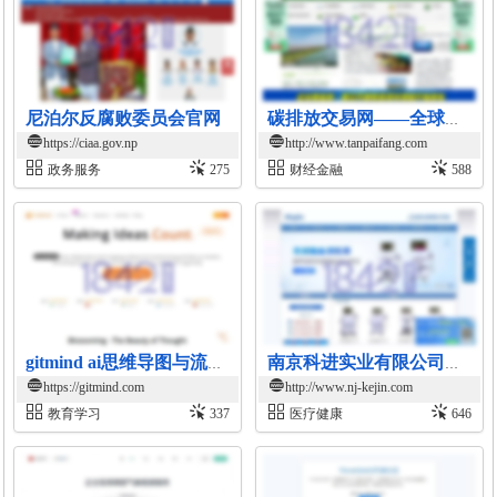
尼泊尔反腐败委员会官网
碳排放交易网——全球领先的碳市场门户中文网站
https://ciaa.gov.np
http://www.tanpaifang.com
政务服务
275
财经金融
588
gitmind ai思维导图与流程图协作平台
南京科进实业有限公司医疗设备官网
https://gitmind.com
http://www.nj-kejin.com
教育学习
337
医疗健康
646