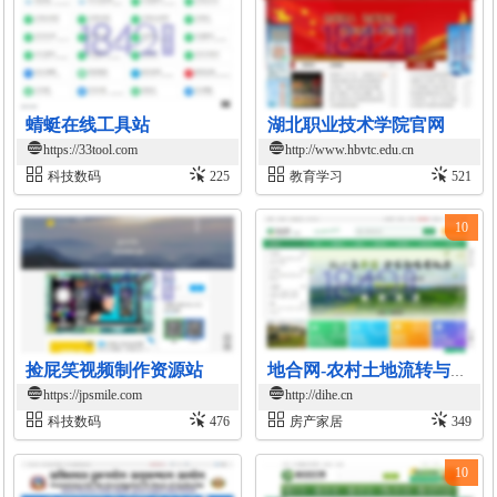
蜻蜓在线工具站
湖北职业技术学院官网
https://33tool.com
http://www.hbvtc.edu.cn
科技数码
225
教育学习
521
10
捡屁笑视频制作资源站
地合网-农村土地流转与投资交易平台
https://jpsmile.com
http://dihe.cn
科技数码
476
房产家居
349
10